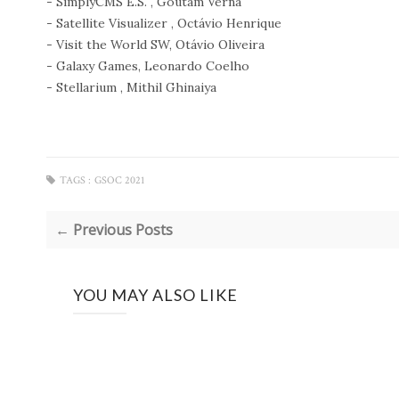
- SimplyCMS E.S. , Goutam Verna
- Satellite Visualizer , Octávio Henrique
- Visit the World SW, Otávio Oliveira
- Galaxy Games, Leonardo Coelho
- Stellarium , Mithil Ghinaiya
TAGS :
GSOC 2021
← Previous Posts
YOU MAY ALSO LIKE