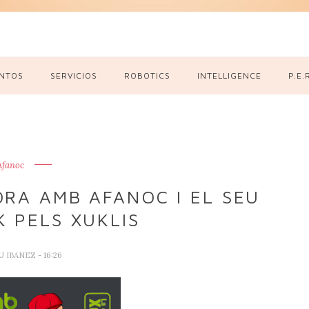
NTOS
SERVICIOS
ROBOTICS
INTELLIGENCE
P.E.
Afanoc
RA AMB AFANOC I EL SEU
 PELS XUKLIS
U IBANEZ
- 16:26