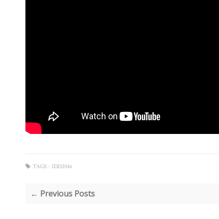
TAGS :
IDD2016
← Previous Posts