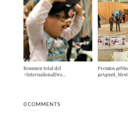
Resumen total del
Premios @Nin
#InternationalDro...
@Agusti_Mestr
0 COMMENTS