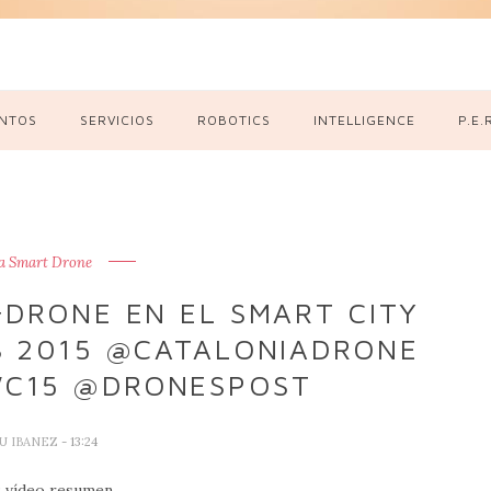
NTOS
SERVICIOS
ROBOTICS
INTELLIGENCE
P.E.
a Smart Drone
DRONE EN EL SMART CITY
 2015 @CATALONIADRONE
WC15 @DRONESPOST
U IBANEZ
- 13:24
vídeo resumen