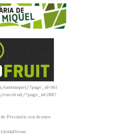
om/santmiquel/?page_id=361
om/eurofruit/?page_id=2887
 de Precisión con drones
 LleidaDrone