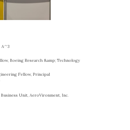
s A^3
ellow, Boeing Research &amp; Technology
ineering Fellow, Principal
r
 Business Unit, AeroVironment, Inc.