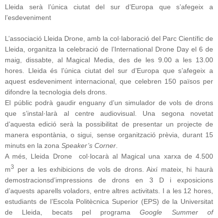
Lleida serà l’única ciutat del sur d’Europa que s’afegeix a
l’esdeveniment
L’associació Lleida Drone, amb la col·laboració del Parc Científic de
Lleida, organitza la celebració de l’International Drone Day el 6 de
maig, dissabte, al Magical Media, des de les 9.00 a les 13.00
hores. Lleida és l’única ciutat del sur d’Europa que s’afegeix a
aquest esdeveniment internacional, que celebren 150 països per
difondre la tecnologia dels drons.
El públic podrà gaudir enguany d’un simulador de vols de drons
que s’instal·larà al centre audiovisual. Una segona novetat
d’aquesta edició serà la possibilitat de presentar un projecte de
manera espontània, o sigui, sense organització prèvia, durant 15
minuts en la zona
Speaker’s Corner
.
A més, Lleida Drone col·locarà al Magical una xarxa de 4.500
3
m
per a les exhibicions de vols de drons. Així mateix, hi haurà
demostracionsd’impressions de drons en 3 D i exposicions
d’aquests aparells voladors, entre altres activitats. I a les 12 hores,
estudiants de l’Escola Politècnica Superior (EPS) de la Universitat
de Lleida, becats pel programa
Google Summer of