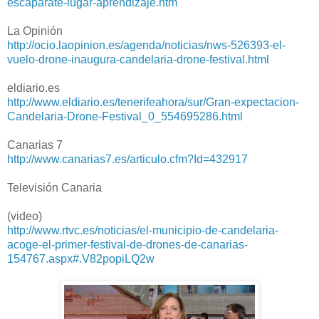
escaparate-lugar-aprendizaje.htm
La Opinión
http://ocio.laopinion.es/agenda/noticias/nws-526393-el-
vuelo-drone-inaugura-candelaria-drone-festival.html
eldiario.es
http://www.eldiario.es/tenerifeahora/sur/Gran-expectacion-
Candelaria-Drone-Festival_0_554695286.html
Canarias 7
http://www.canarias7.es/articulo.cfm?Id=432917
Televisión Canaria
(video)
http://www.rtvc.es/noticias/el-municipio-de-candelaria-
acoge-el-primer-festival-de-drones-de-canarias-
154767.aspx#.V82popiLQ2w