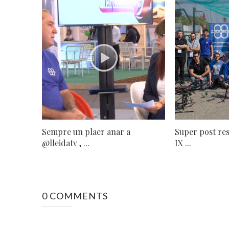
Sempre un plaer anar a
Super post res
@lleidatv , ...
IX ...
0 COMMENTS