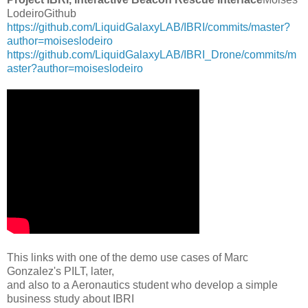
LodeiroGithub
https://github.com/LiquidGalaxyLAB/IBRI/commits/master?
author=moiseslodeiro
https://github.com/LiquidGalaxyLAB/IBRI_Drone/commits/m
aster?author=moiseslodeiro
This links with one of the demo use cases of Marc
Gonzalez's PILT, later,
and also to a Aeronautics student who develop a simple
business study about IBRI