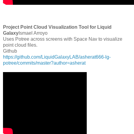
Project Point Cloud Visualization Tool for Liquid
Galaxy
Ismael Arroyo
Uses Potree across screens with Space Nav to visualize
point cloud files.
Github
https://github.com/LiquidGalaxyLAB/asherat666-lg-
potree/commits/master?author=asherat