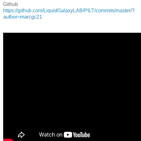
Github
https://github.com/LiquidGalaxyLAB/PILT/commits/master/?
author=marcgc21