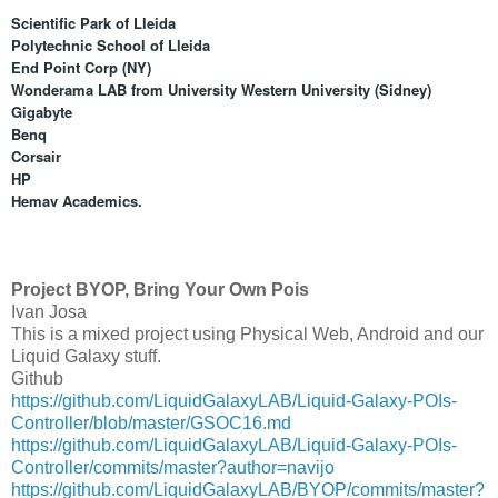
Scientific Park of Lleida
Polytechnic School of Lleida
End Point Corp (NY)
Wonderama LAB from University Western University (Sidney)
Gigabyte
Benq
Corsair
HP
Hemav Academics.
Project BYOP, Bring Your Own Pois
Ivan Josa
This is a mixed project using Physical Web, Android and our
Liquid Galaxy stuff.
Github
https://github.com/LiquidGalaxyLAB/Liquid-Galaxy-POIs-
Controller/blob/master/GSOC16.md
https://github.com/LiquidGalaxyLAB/Liquid-Galaxy-POIs-
Controller/commits/master?author=navijo
https://github.com/LiquidGalaxyLAB/BYOP/commits/master?