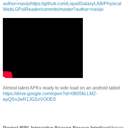
author=navijo
https://github.com/LiquidGalaxyLAB/Physical
WebLGPoiReader/commits/master?author=navijo
Almost latest APKs ready to side load on an android tablet
https://drive.google.com/open?id=0B05kLLMZ-
epQSnJwR1JGSzVOOE0
Project IBRI, Interactive Beacon Rescue Interface
Moises