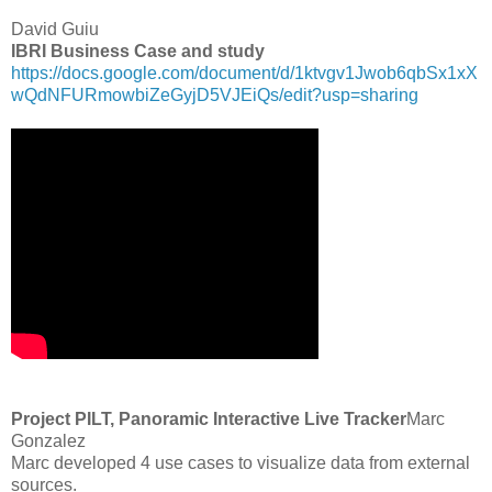
David Guiu
IBRI Business Case and study
https://docs.google.com/document/d/1ktvgv1Jwob6qbSx1xX
wQdNFURmowbiZeGyjD5VJEiQs/edit?usp=sharing
Project PILT, Panoramic Interactive Live Tracker
Marc
Gonzalez
Marc developed 4 use cases to visualize data from external
sources.