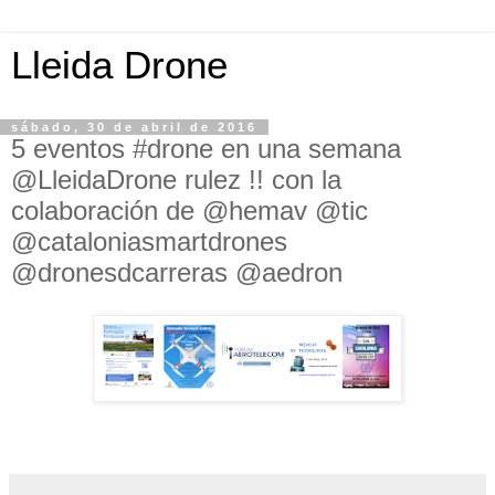
Lleida Drone
sábado, 30 de abril de 2016
5 eventos #drone en una semana
@LleidaDrone rulez !! con la
colaboración de @hemav @tic
@cataloniasmartdrones
@dronesdcarreras @aedron