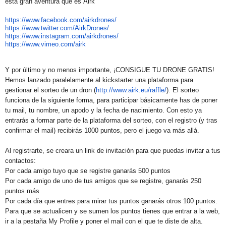
esta gran aventura que es
Airk
https://www.facebook.com/
airkdrones/
https://www.twitter.com/
AirkDrones/
https://www.instagram.com/
airkdrones/
https://www.vimeo.com/
airk
Y por último y no menos importante, ¡CONSIGUE TU DRONE GRATIS!
Hemos lanzado paralelamente al kickstarter una plataforma para
gestionar el sorteo de un dron (
http://www.
airk
.eu/raffle/
). El sorteo
funciona de la siguiente forma, para participar básicamente has de poner
tu mail, tu nombre, un apodo y la fecha de nacimiento. Con esto ya
entrarás a formar parte de la plataforma del sorteo, con el registro (y tras
confirmar el mail) recibirás 1000 puntos, pero el juego va más allá.
Al registrarte, se creara un link de invitación para que puedas invitar a tus
contactos:
Por cada amigo tuyo que se registre ganarás 500 puntos
Por cada amigo de uno de tus amigos que se registre, ganarás 250
puntos más
Por cada día que entres para mirar tus puntos ganarás otros 100 puntos.
Para que se actualicen y se sumen los puntos tienes que entrar a la web,
ir a la pestaña My Profile y poner el mail con el que te diste de alta.