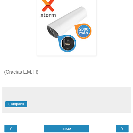
(Gracias L.M. !!!)
Compartir
‹
›
Inicio