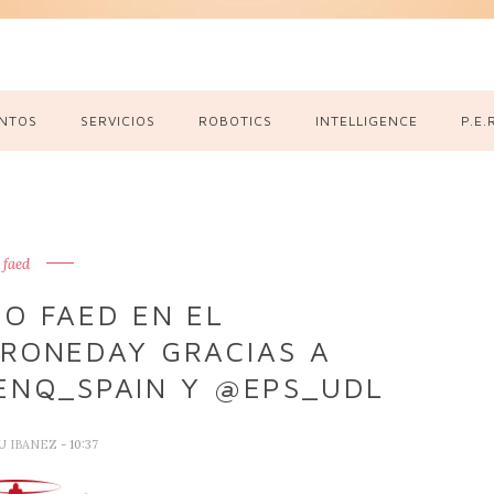
NTOS
SERVICIOS
ROBOTICS
INTELLIGENCE
P.E.
faed
O FAED EN EL
RONEDAY GRACIAS A
ENQ_SPAIN Y @EPS_UDL
U IBANEZ
- 10:37