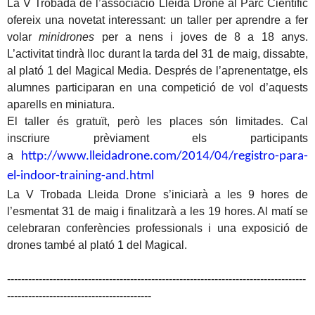
La V Trobada de l’associació Lleida Drone al Parc Científic
ofereix una novetat interessant: un taller per aprendre a fer
volar
minidrones
per a nens i joves de 8 a 18 anys.
L’activitat tindrà lloc durant la tarda del 31 de maig, dissabte,
al plató 1 del Magical Media. Després de l’aprenentatge, els
alumnes participaran en una competició de vol d’aquests
aparells en miniatura.
El taller és gratuït, però les places són limitades. Cal
inscriure prèviament els participants
a
http://www.lleidadrone.com/
2014/04/registro-para-
el-
indoor-training-and.html
La V Trobada Lleida Drone s’iniciarà a les 9 hores de
l’esmentat 31 de maig i finalitzarà a les 19 hores. Al matí se
celebraran conferències professionals i una exposició de
drones també al plató 1 del Magical.
-------------------------------------------------------------------------------------
-----------------------------------------