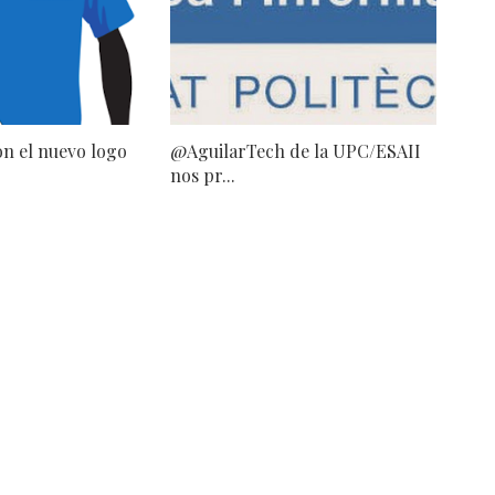
on el nuevo logo
@AguilarTech de la UPC/ESAII
nos pr...