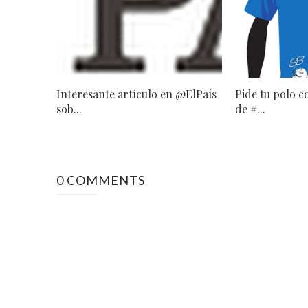
Interesante artículo en @ElPaís
Pide tu polo c
sob...
de #...
0 COMMENTS