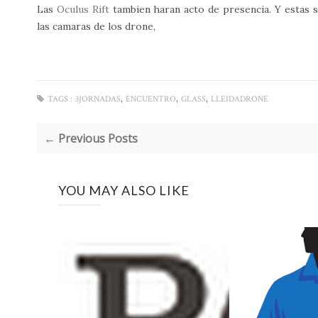
Las
Oculus Rift
tambien haran acto de presencia. Y estas s
las camaras de los drone,
,
,
,
TAGS :
3JORNADAS
ENCUENTRO
GLASS
LLEIDADRONE
← Previous Posts
YOU MAY ALSO LIKE