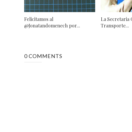
Felicitamos al
La Secretaria 
@Jonatandomenech por...
Transporte...
0 COMMENTS