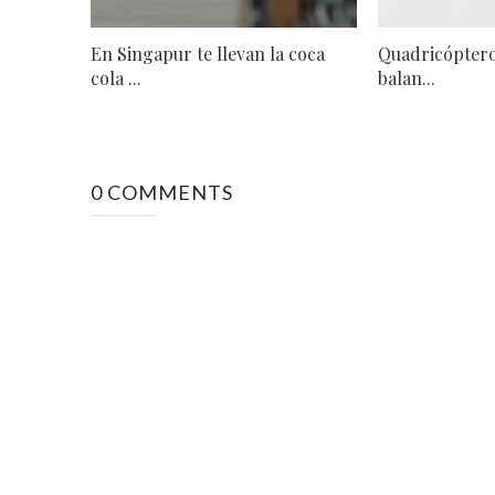
En Singapur te llevan la coca
Quadricópteros
cola ...
balan...
0 COMMENTS