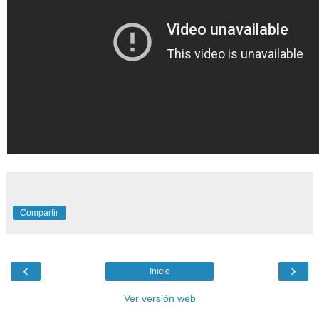
Compartir
‹
›
Inicio
Ver versión web